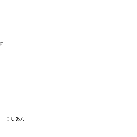
す。
ー，こしあん