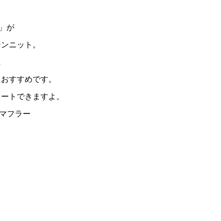
」が
チンニット。
に
ておすすめです。
ネートできますよ。
スマフラー